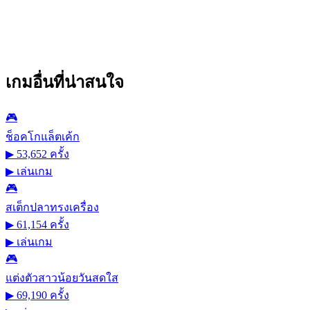
เกมอื่นที่น่าสนใจ
🎮
ช็อคโกแล็ตเค้ก
▶ 53,652 ครั้ง
▶
เล่นเกม
🎮
สเต็กปลาทรงเครื่อง
▶ 61,154 ครั้ง
▶
เล่นเกม
🎮
แต่งตัวสาวน้อยวันสดใส
▶ 69,190 ครั้ง