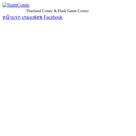
SiamComic
Thailand Comic & Flash Game Center
หน้าแรก
เกมแฟลช
Facebook