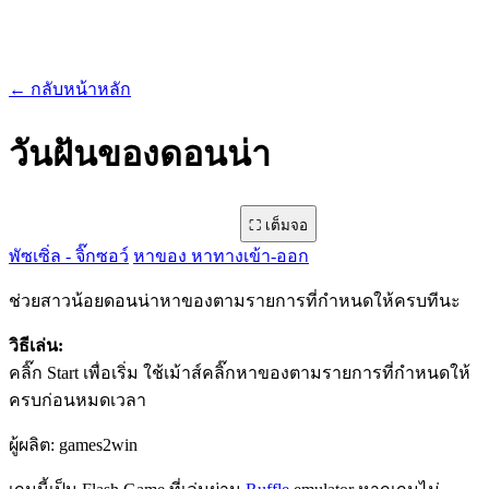
← กลับหน้าหลัก
วันฝันของดอนน่า
⛶ เต็มจอ
g0000003071 · 62,977 ครั้ง · 780x585
พัซเซิ่ล - จิ๊กซอว์
หาของ หาทางเข้า-ออก
ช่วยสาวน้อยดอนน่าหาของตามรายการที่กำหนดให้ครบทีนะ
วิธีเล่น:
คลิ๊ก Start เพื่อเริ่ม ใช้เม้าส์คลิ๊กหาของตามรายการที่กำหนดให้
ครบก่อนหมดเวลา
ผู้ผลิต: games2win