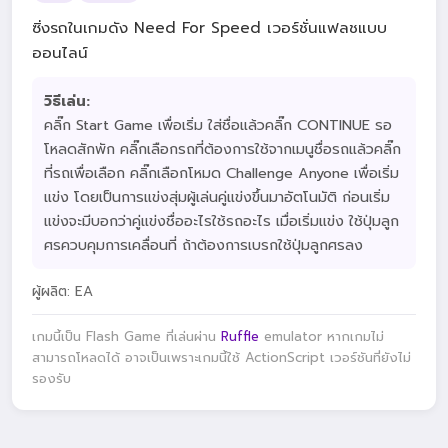
ซิ่งรถในเกมดัง Need For Speed เวอร์ชั่นแฟลชแบบ
ออนไลน์
วิธีเล่น:
คลิ๊ก Start Game เพื่อเริ่ม ใส่ชื่อแล้วคลิ๊ก CONTINUE รอ
โหลดสักพัก คลิ๊กเลือกรถที่ต้องการใช้จากเมนูชื่อรถแล้วคลิ๊ก
ที่รถเพื่อเลือก คลิ๊กเลือกโหมด Challenge Anyone เพื่อเริ่ม
แข่ง โดยเป็นการแข่งสุ่มผู้เล่นคู่แข่งขึ้นมาอัตโนมัติ ก่อนเริ่ม
แข่งจะมีบอกว่าคู่แข่งชื่ออะไรใช้รถอะไร เมื่อเริ่มแข่ง ใช้ปุ่มลูก
ศรควบคุมการเคลื่อนที่ ถ้าต้องการเบรกใช้ปุ่มลูกศรลง
ผู้ผลิต: EA
เกมนี้เป็น Flash Game ที่เล่นผ่าน
Ruffle
emulator หากเกมไม่
สามารถโหลดได้ อาจเป็นเพราะเกมนี้ใช้ ActionScript เวอร์ชันที่ยังไม่
รองรับ