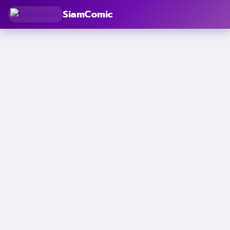
SiamComic