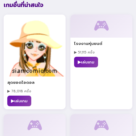
เกมอื่นที่น่าสนใจ
🎮
โรงงานหุ่นยนต์
▶ 51,115 ครั้ง
▶
เล่นเกม
สุดยอดไอดอล
▶ 78,018 ครั้ง
▶
เล่นเกม
🎮
🎮