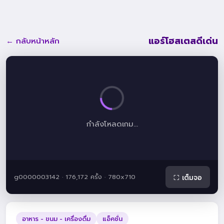
แอร์โฮสเตสดีเด่น
← กลับหน้าหลัก
กำลังโหลดเกม...
g0000003142 · 176,172 ครั้ง · 780x710
⛶ เต็มจอ
อาหาร - ขนม - เครื่องดื่ม
แอ็คชั่น