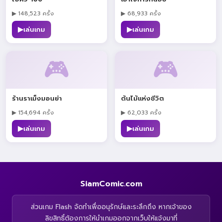
▶ 148,523 ครั้ง
▶ 68,933 ครั้ง
▶
▶
เล่นเกม
เล่นเกม
🎮
🎮
ร้านราเม็งมอนย่า
ต้นไม้แห่งชีวิต
▶ 154,694 ครั้ง
▶ 62,033 ครั้ง
▶
▶
เล่นเกม
เล่นเกม
SiamComic.com
ส่วนเกม Flash จัดทำเพื่ออนุรักษ์และระลึกถึง หากเจ้าของ
ลิขสิทธิ์ต้องการให้นำเกมออกจากเว็บให้แจ้งมาที่