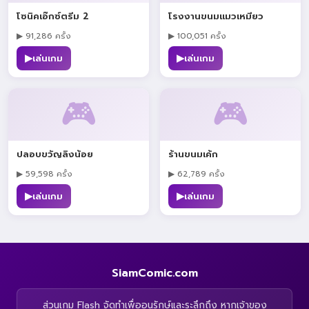
โซนิคเอ๊กซ์ตรีม 2
โรงงานขนมแมวเหมียว
▶ 91,286 ครั้ง
▶ 100,051 ครั้ง
▶
▶
เล่นเกม
เล่นเกม
🎮
🎮
ปลอบขวัญลิงน้อย
ร้านขนมเค้ก
▶ 59,598 ครั้ง
▶ 62,789 ครั้ง
▶
▶
เล่นเกม
เล่นเกม
SiamComic.com
ส่วนเกม Flash จัดทำเพื่ออนุรักษ์และระลึกถึง หากเจ้าของ