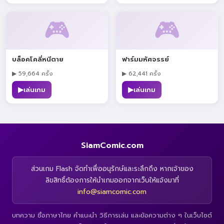
🎮
🎮
บล็อคโคลี่หนีตาย
ฟาร์มมหัศจรรย์
▶ 59,664 ครั้ง
▶ 62,441 ครั้ง
▶
▶
เล่นเกม
เล่นเกม
SiamComic.com
ส่วนเกม Flash จัดทำเพื่ออนุรักษ์และระลึกถึง หากเจ้าของ
ลิขสิทธิ์ต้องการให้นำเกมออกจากเว็บให้แจ้งมาที่
info@siamcomic.com
บทความ ชื่อภาษาไทย คำแนะนำ วิธีการเล่น และข้อความต่าง ๆ ในเว็บไซต์