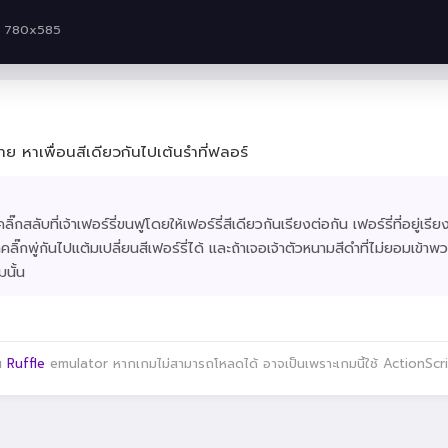
· 780x585
้อาย หาเพื่อนสีเดียวกันไปเต้นรำที่ฟลอร์
คลิ๊กสลับที่เจ้าเฟอร์รี่ขนฟูโดยให้เฟอร์รี่สีเดียวกันเรียงต่อกัน เฟอร์รี่ที่อยู่เรี
ลิ๊กพู่กันไปแต้มเปลี่ยนสีเฟอร์รี่ได้ และถ้าเจอเจ้าตัวหนามสีดำที่ไม่ยอมเข้าพว
มนั้น
าน
Ruffle
emulator หากเกมไม่สามารถโหลดได้ อาจเป็นเพราะเกมนี้ใช้ ActionScript