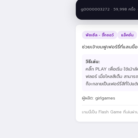
g0000003272 · 59,998 ครั้ง 
พัซเซิ่ล - จิ๊กซอว์
แอ็คชั่น
ช่วยเจ้าขนฟูเฟอร์รี่ที่แสนขี
วิธีเล่น:
คลิ๊ก PLAY เพื่อเริ่ม ใช้เม้าส์
ฟลอร์ เมื่อโหลสีเต็ม สามารถค
ก็จะกลายเป็นเฟอร์รี่สีที่ไปแต้
ผู้ผลิต: girlgames
เกมนี้เป็น Flash Game ที่เล่นผ่