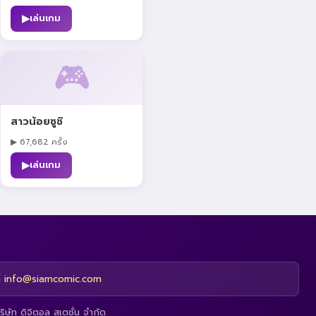
▶
เล่นเกม
🎮
สาวน้อยซูชิ
▶ 67,682 ครั้ง
▶
เล่นเกม
่
info@siamcomic.com
ิษัท ดิจิตอล สเตชั่น จำกัด