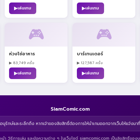
▶
▶
เล่นเกม
เล่นเกม
🎮
🎮
ห่วงโซ่อาหาร
บาร์เทนเดอร์
▶ 83,749 ครั้ง
▶ 127,587 ครั้ง
▶
▶
เล่นเกม
เล่นเกม
SiamComic.com
อนุรักษ์และระลึกถึง หากเจ้าของลิขสิทธิ์ต้องการให้นำเกมออกจากเว็บให้แจ้งมาที
ำ วิธีการเล่น และข้อความต่าง ๆ ในเว็บไซต์ siamcomic.com เป็นลิขสิทธิ์ของบร