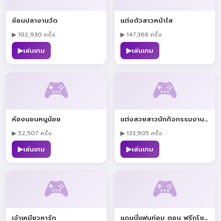
ช้อนปลางานวัด
แต่งตัวสาวหน้าใส
▶ 102,930 ครั้ง
▶ 147,366 ครั้ง
▶
▶
เล่นเกม
เล่นเกม
🎮
🎮
ห้องนอนหนูน้อย
แต่งสวยสาวนักกิจกรรมงานโรงเรียน
▶ 52,507 ครั้ง
▶ 133,905 ครั้ง
▶
▶
เล่นเกม
เล่นเกม
🎮
🎮
เจ้าเหมียวหารัก
แดนนี่แฟนท่อม ตอน ฟรีกโชว์อาละวาด