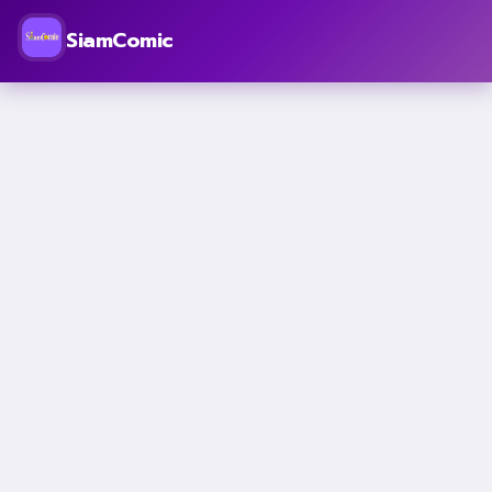
SiamComic