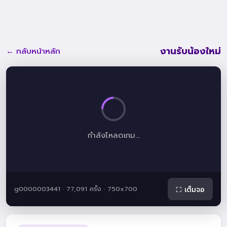
งานรับน้องใหม่
← กลับหน้าหลัก
กำลังโหลดเกม...
g0000003441 · 77,091 ครั้ง · 750x700
⛶ เต็มจอ