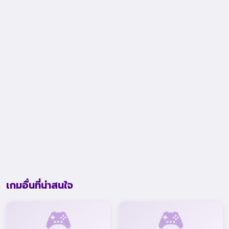
เกมอื่นที่น่าสนใจ
🎮
🎮