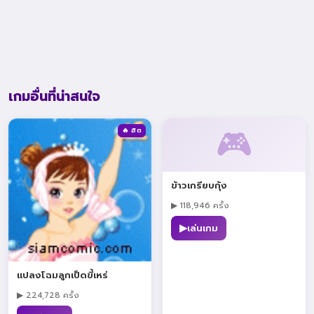
เกมอื่นที่น่าสนใจ
🎮
🔥 ฮิต
ข้าวเกรียบกุ้ง
▶ 118,946 ครั้ง
▶
เล่นเกม
แปลงโฉมลูกเป็ดขี้เหร่
▶ 224,728 ครั้ง