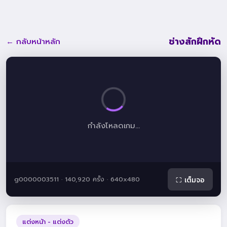
ช่างสักฝึกหัด
← กลับหน้าหลัก
กำลังโหลดเกม...
g0000003511 · 140,920 ครั้ง · 640x480
⛶ เต็มจอ
แต่งหน้า - แต่งตัว