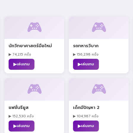
🎮
🎮
นักวิทยาศาสตร์มือใหม่
รถทหารวิบาก
▶ 74,215 ครั้ง
▶ 156,298 ครั้ง
▶
▶
เล่นเกม
เล่นเกม
🎮
🎮
แฟชั่นรียูส
เด็กมีปัญหา 2
▶ 152,530 ครั้ง
▶ 104,987 ครั้ง
▶
▶
เล่นเกม
เล่นเกม