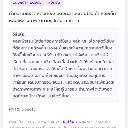
แต่งหน้า - แต่งตัว
แอ็คชั่น
ทำความสะอาดสัตว์เลี้ยง แต่งตัว และเดินโชว์เก๊กสวยเก๊ก
หล่อให้ช่างภาพได้ถ่ายรูปเต็ม ๆ ชัด ๆ
วิธีเล่น:
คลิ๊กเพื่อเริ่ม ใส่ชื่อที่ต้องการใช้เล่น คลิ๊ก Ok เลือกสัตว์เลี้ยง
ที่ต้องการ แล้วคลิ๊ก Done ขั้นแรกทำความสะอาดสัตว์เลี้ยง
ให้คลิ๊กฝักบัวมาอาบให้ทั่ว ใช้ไดร์เป่าขนให้แห้ง และหวีขนให้
เรียบ ขั้นต่อมาแต่งตัว เลือกเสื้อผ้าแต่งตัวให้เสร็จภายในเวลา
ที่กำหนด แต่งเสร็จแล้วให้คลิ๊ก Done ขั้นสุดท้ายโชว์ตัวถ่าย
ภาพ เมื่อมีช่างภาพเล็งกล้องมา ใช้ปุ่มลูกศรควบคุมการ
เคลื่อนที่ เดินไปที่กรอบเส้นประ แล้วกดปุ่มสเปซบาร์เพื่อนั่งให้
ช่างภาพถ่ายภาพ กะระยะให้อยู่ในกรอบ ถ่ายภาพได้เต็มพอดี
สุดท้ายจะมีการให้คะแนนสัตว์เลี้ยง
ผู้ผลิต: ubisoft
เกมนี้เป็น Flash Game ที่เล่นผ่าน
Ruffle
emulator หากเกมไม่