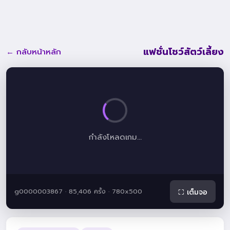
แฟชั่นโชว์สัตว์เลี้ยง
← กลับหน้าหลัก
กำลังโหลดเกม...
g0000003867 · 85,406 ครั้ง · 780x500
⛶ เต็มจอ