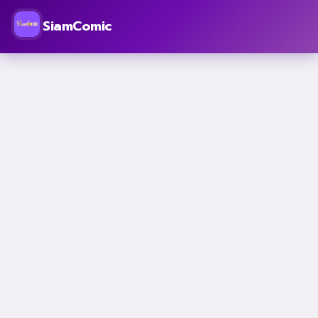
SiamComic