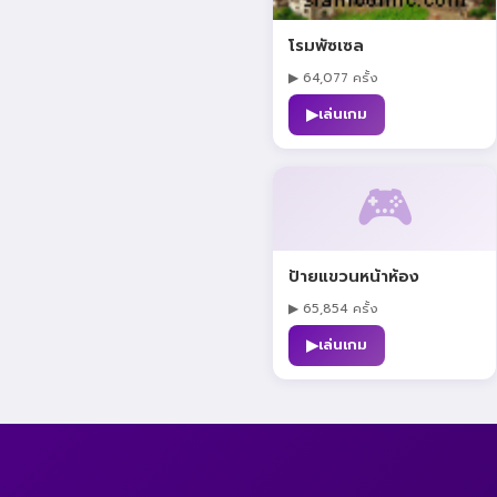
โรมพัซเซล
▶ 64,077 ครั้ง
▶
เล่นเกม
🎮
ป้ายแขวนหน้าห้อง
▶ 65,854 ครั้ง
▶
เล่นเกม