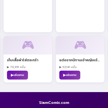
🎮
🎮
เก็บเสื้อผ้าใส่ตระกร้า
แต่งฉากนิทานเจ้าหญิงเจ้าชาย
▶ 70,391 ครั้ง
▶ 53,141 ครั้ง
▶
▶
เล่นเกม
เล่นเกม
SiamComic.com