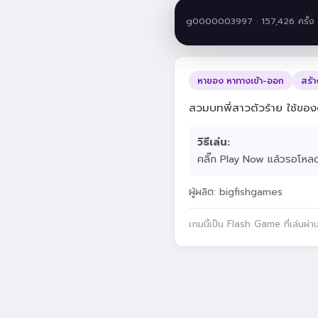
g0000003997 · 157,426 ครั้ง
หาของ หาทางเข้า-ออก
สร้
สวมบทพี่สาวตัวร้าย ใช้ของ
วิธีเล่น:
คลิ๊ก Play Now แล้วรอโหลดเก
ผู้ผลิต: bigfishgames
เกมนี้เป็น Flash Game ที่เล่นผ่