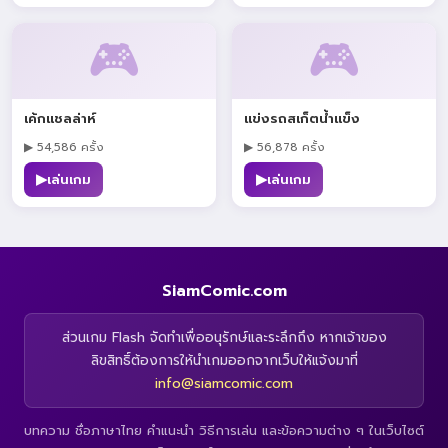
🎮
🎮
เค้กแชลล่าห์
แข่งรถสเก็ตน้ำแข็ง
▶ 54,586 ครั้ง
▶ 56,878 ครั้ง
▶
▶
เล่นเกม
เล่นเกม
SiamComic.com
ส่วนเกม Flash จัดทำเพื่ออนุรักษ์และระลึกถึง หากเจ้าของ
ลิขสิทธิ์ต้องการให้นำเกมออกจากเว็บให้แจ้งมาที่
info@siamcomic.com
บทความ ชื่อภาษาไทย คำแนะนำ วิธีการเล่น และข้อความต่าง ๆ ในเว็บไซต์