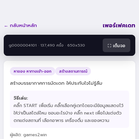
เพอร์เฟคเดท
← กลับหน้าหลัก
g0000004101 · 137,490 ครั้ง · 650x530
⛶ เต็มจอ
หาของ หาทางเข้า-ออก
สร้างสถานการณ์
สร้างบรรยากาศการนัดเดท ให้ประทับใจไม่รู้ลืม
วิธีเล่น:
คลิ๊ก START เพื่อเริ่ม คลิ๊กเลือกคู่เดทโดยจะมีข้อมูลแสดงไว้
ให้ว่าเป็นสไตล์ไหน ชอบอะไรบ้าง คลิ๊ก next เพื่อไปแต่งตัว
ตกแต่งสถานที่ เลือกอาหาร เครื่องดื่ม และของหวาน
ผู้ผลิต: games2win