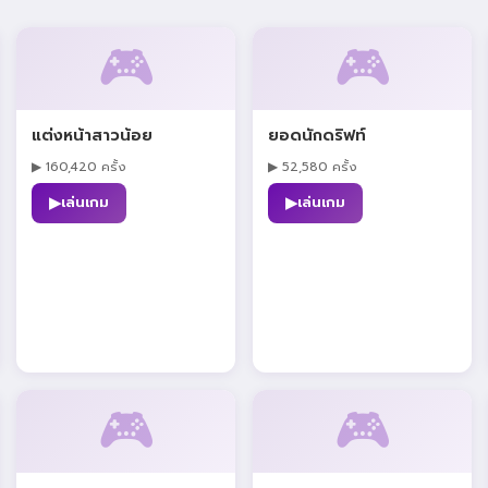
🎮
🎮
แต่งหน้าสาวน้อย
ยอดนักดริฟท์
▶ 160,420 ครั้ง
▶ 52,580 ครั้ง
▶
▶
เล่นเกม
เล่นเกม
🎮
🎮