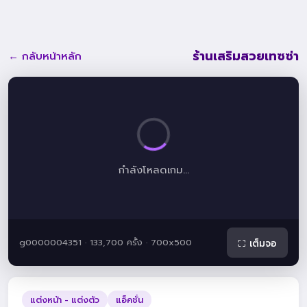
ร้านเสริมสวยเทซซ่า
← กลับหน้าหลัก
กำลังโหลดเกม...
g0000004351 · 133,700 ครั้ง · 700x500
⛶ เต็มจอ
แต่งหน้า - แต่งตัว
แอ็คชั่น