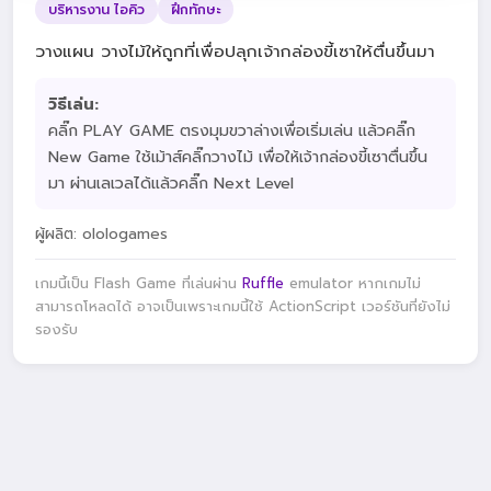
บริหารงาน ไอคิว
ฝึกทักษะ
วางแผน วางไม้ให้ถูกที่เพื่อปลุกเจ้ากล่องขี้เซาให้ตื่นขึ้นมา
วิธีเล่น:
คลิ๊ก PLAY GAME ตรงมุมขวาล่างเพื่อเริ่มเล่น แล้วคลิ๊ก
New Game ใช้เม้าส์คลิ๊กวางไม้ เพื่อให้เจ้ากล่องขี้เซาตื่นขึ้น
มา ผ่านเลเวลได้แล้วคลิ๊ก Next Level
ผู้ผลิต: olologames
เกมนี้เป็น Flash Game ที่เล่นผ่าน
Ruffle
emulator หากเกมไม่
สามารถโหลดได้ อาจเป็นเพราะเกมนี้ใช้ ActionScript เวอร์ชันที่ยังไม่
รองรับ