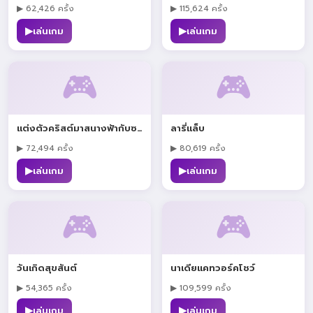
▶ 62,426 ครั้ง
▶ 115,624 ครั้ง
▶
▶
เล่นเกม
เล่นเกม
🎮
🎮
แต่งตัวคริสต์มาสนางฟ้ากับซาตานน้อย
ลารี่แล็บ
▶ 72,494 ครั้ง
▶ 80,619 ครั้ง
▶
▶
เล่นเกม
เล่นเกม
🎮
🎮
วันเกิดสุขสันต์
นาเดียแคทวอร์คโชว์
▶ 54,365 ครั้ง
▶ 109,599 ครั้ง
▶
▶
เล่นเกม
เล่นเกม