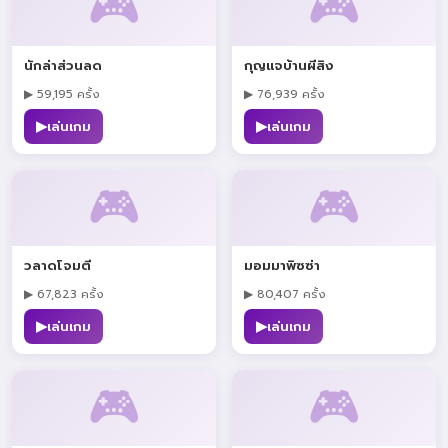
🎮
🎮
นักล่าส่วนลด
กุญแจบ้านผีสิง
▶ 59,195 ครั้ง
▶ 76,939 ครั้ง
▶
▶
เล่นเกม
เล่นเกม
🎮
🎮
วลาดโจมตี
มอมมาพิซซ่า
▶ 67,823 ครั้ง
▶ 80,407 ครั้ง
▶
▶
เล่นเกม
เล่นเกม
🎮
🎮