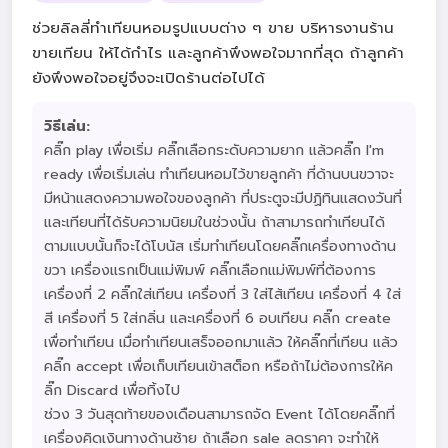
ช่วยลิลลี่ทำเทียนหอมรูปแบบต่าง ๆ ขาย บริหารงานร้าน
ขายเทียน ให้ได้กำไร และลูกค้าพึงพอใจมากที่สุด ถ้าลูกค้า
ยังพึงพอใจอยู่จึงจะเปิดร้านต่อไปได้
วิธีเล่น:
คลิ๊ก play เพื่อเริ่ม คลิ๊กเลือกระดับความยาก แล้วคลิ๊ก I'm
ready เพื่อเริ่มเล่น ทำเทียนหอมไว้ขายลูกค้า ที่ด้านบนขวาจะ
มีหน้าแสดงความพอใจของลูกค้า ที่ประตูจะมีปฏิทินแสดงวันที่
และเทียนที่ได้รับความนิยมในช่วงนั้น ถ้าสามารถทำเทียนได้
ตามแบบนั้นก็จะได้โบนัส เริ่มทำเทียนโดยคลิ๊กเครื่องทางด้าน
ขวา เครื่องแรกเป็นแม่พิมพ์ คลิ๊กเลือกแม่พิมพ์ที่ต้องการ
เครื่องที่ 2 คลิ๊กใส่เทียน เครื่องที่ 3 ใส่ไส้เทียน เครื่องที่ 4 ใส่
สี เครื่องที่ 5 ใส่กลิ่น และเครื่องที่ 6 อบเทียน คลิ๊ก create
เพื่อทำเทียน เมื่อทำเทียนเสร็จออกมาแล้ว ให้คลิ๊กที่เทียน แล้ว
คลิ๊ก accept เพื่อเก็บเทียนเข้าสต็อก หรือถ้าไม่ต้องการให้ค
ลิ๊ก Discard เพื่อทิ้งไป
ช่วง 3 วันสุดท้ายของเดือนสามารถจัด Event ได้โดยคลิ๊กที่
เครื่องคิดเงินทางด้านซ้าย ถ้าเลือก sale ลดราคา จะทำให้