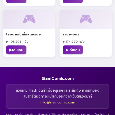
🎮
🎮
โรงงานคุ๊กกี้แสนอร่อย
ราชาพิซซ่า
▶ 108,978 ครั้ง
▶ 174,690 ครั้ง
▶
▶
เล่นเกม
เล่นเกม
SiamComic.com
ส่วนเกม Flash จัดทำเพื่ออนุรักษ์และระลึกถึง หากเจ้าของ
ลิขสิทธิ์ต้องการให้นำเกมออกจากเว็บให้แจ้งมาที่
info@siamcomic.com
บทความ ชื่อภาษาไทย คำแนะนำ วิธีการเล่น และข้อความต่าง ๆ ในเว็บไซต์