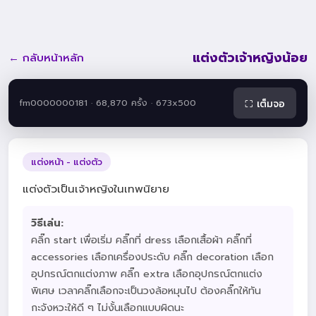
แต่งตัวเจ้าหญิงน้อย
← กลับหน้าหลัก
fm0000000181 · 68,870 ครั้ง · 673x500
⛶ เต็มจอ
แต่งหน้า - แต่งตัว
แต่งตัวเป็นเจ้าหญิงในเทพนิยาย
วิธีเล่น:
คลิ๊ก start เพื่อเริ่ม คลิ๊กที่ dress เลือกเสื้อผ้า คลิ๊กที่
accessories เลือกเครื่องประดับ คลิ๊ก decoration เลือก
อุปกรณ์ตกแต่งภาพ คลิ๊ก extra เลือกอุปกรณ์ตกแต่ง
พิเศษ เวลาคลิ๊กเลือกจะเป็นวงล้อหมุนไป ต้องคลิ๊กให้ทัน
กะจังหวะให้ดี ๆ ไม่งั้นเลือกแบบผิดนะ