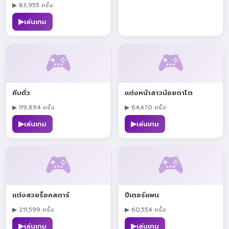
▶ 83,955 ครั้ง
▶
เล่นเกม
🎮
🎮
คีบถั่ว
แต่งหน้าสาวน้อยตาโต
▶ 119,894 ครั้ง
▶ 64,470 ครั้ง
▶
▶
เล่นเกม
เล่นเกม
🎮
🎮
แต่งสวยร็อคสตาร์
ปีเตอร์แพน
▶ 211,599 ครั้ง
▶ 60,554 ครั้ง
▶
▶
เล่นเกม
เล่นเกม