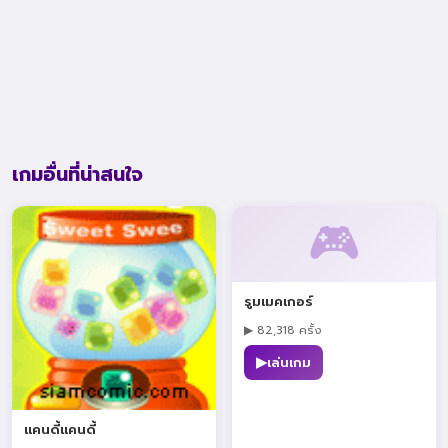
เกมอื่นที่น่าสนใจ
🎮
รูมเมคเกอร์
▶ 82,318 ครั้ง
▶
เล่นเกม
แคนดี้แคนดี้