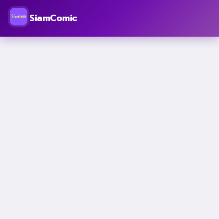
SiamComic