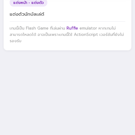
แต่งหน้า - แต่งตัว
แต่งตัวนักบัลเล่ต์
เกมนี้เป็น Flash Game ที่เล่นผ่าน
Ruffle
emulator หากเกมไม่
สามารถโหลดได้ อาจเป็นเพราะเกมนี้ใช้ ActionScript เวอร์ชันที่ยังไม่
รองรับ