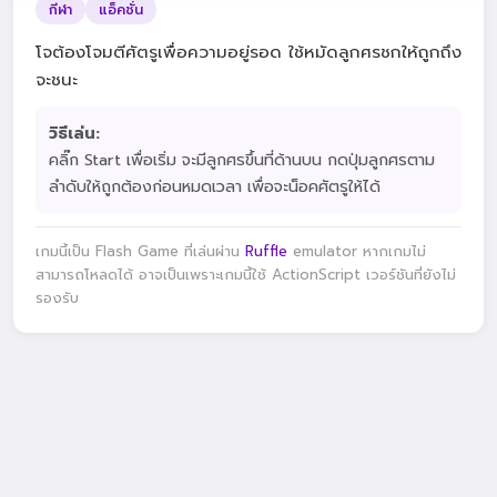
กีฬา
แอ็คชั่น
โจต้องโจมตีศัตรูเพื่อความอยู่รอด ใช้หมัดลูกศรชกให้ถูกถึง
จะชนะ
วิธีเล่น:
คลิ๊ก Start เพื่อเริ่ม จะมีลูกศรขึ้นที่ด้านบน กดปุ่มลูกศรตาม
ลำดับให้ถูกต้องก่อนหมดเวลา เพื่อจะน็อคศัตรูให้ได้
เกมนี้เป็น Flash Game ที่เล่นผ่าน
Ruffle
emulator หากเกมไม่
สามารถโหลดได้ อาจเป็นเพราะเกมนี้ใช้ ActionScript เวอร์ชันที่ยังไม่
รองรับ