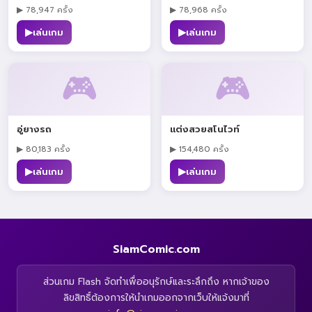
▶ 78,947 ครั้ง
▶ 78,968 ครั้ง
▶
▶
เล่นเกม
เล่นเกม
🎮
🎮
อู่ยางรถ
แต่งสวยสโนไวท์
▶ 80,183 ครั้ง
▶ 154,480 ครั้ง
▶
▶
เล่นเกม
เล่นเกม
SiamComic.com
ส่วนเกม Flash จัดทำเพื่ออนุรักษ์และระลึกถึง หากเจ้าของ
ลิขสิทธิ์ต้องการให้นำเกมออกจากเว็บให้แจ้งมาที่