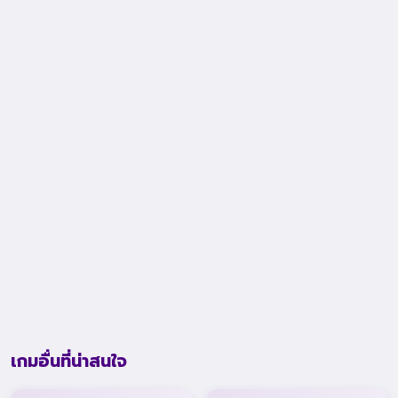
เกมอื่นที่น่าสนใจ