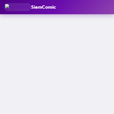
SiamComic