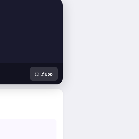
⛶ เต็มจอ