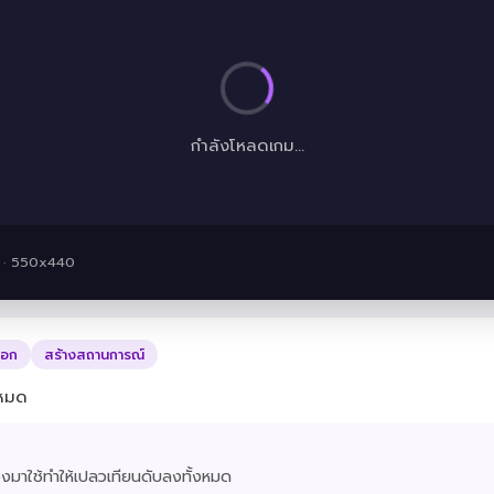
กำลังโหลดเกม...
 · 550x440
ออก
สร้างสถานการณ์
งหมด
กของมาใช้ทำให้เปลวเทียนดับลงทั้งหมด