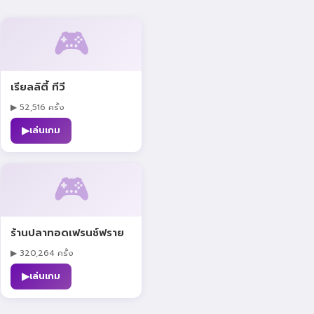
🎮
เรียลลิตี้ ทีวี
▶ 52,516 ครั้ง
▶
เล่นเกม
🎮
ร้านปลาทอดเฟรนช์ฟราย
▶ 320,264 ครั้ง
▶
เล่นเกม