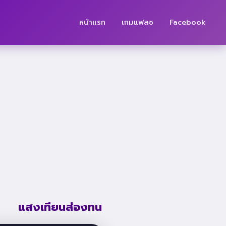
หน้าแรก
เกมแฟลช
Facebook
แสงเทียนส่องทน