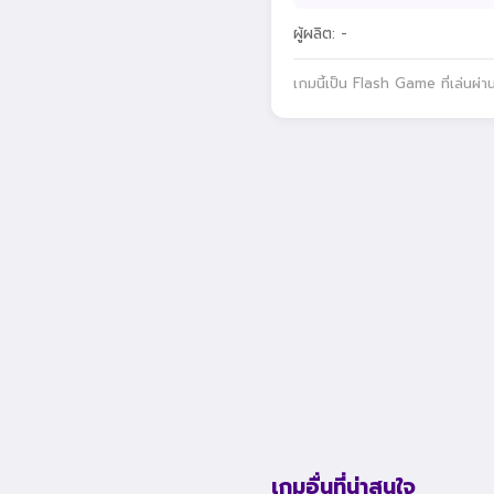
ผู้ผลิต: -
เกมนี้เป็น Flash Game ที่เล่นผ่
เกมอื่นที่น่าสนใจ