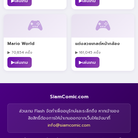
▶
▶
เล่นเกม
เล่นเกม
🎮
🎮
Mario World
แต่งสวยเทสต์หน้ากล้อง
▶ 70,854 ครั้ง
▶ 161,045 ครั้ง
▶
▶
เล่นเกม
เล่นเกม
SiamComic.com
ส่วนเกม Flash จัดทำเพื่ออนุรักษ์และระลึกถึง หากเจ้าของ
ลิขสิทธิ์ต้องการให้นำเกมออกจากเว็บให้แจ้งมาที่
info@siamcomic.com