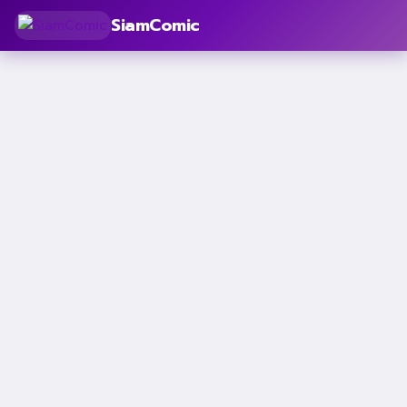
SiamComic