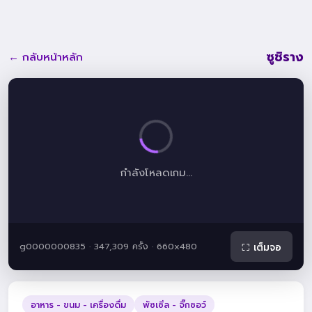
ซูชิราง
← กลับหน้าหลัก
กำลังโหลดเกม...
g0000000835 · 347,309 ครั้ง · 660x480
⛶ เต็มจอ
อาหาร - ขนม - เครื่องดื่ม
พัซเซิ่ล - จิ๊กซอว์