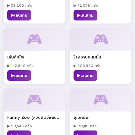
▶ 59,206 ครั้ง
▶ 72,078 ครั้ง
▶
▶
เล่นเกม
เล่นเกม
🎮
🎮
เล่นกับไฟ
โรงงานขนมมัน
▶ 142,840 ครั้ง
▶ 206,920 ครั้ง
▶
▶
เล่นเกม
เล่นเกม
🎮
🎮
Funny Zoo (สวนสัตว์แสนสนุก... รึเปล่า!?)
ซูเมคอัพ
▶ 99,548 ครั้ง
▶ 158,181 ครั้ง