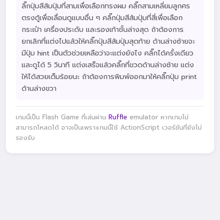
ลิ๊กปุ่มสีส้มปุ่มที่สามเพื่อเลือกทรงผม คลิ๊กสามเหลี่ยมลูกศร
ตรงตู้เพื่อเลื่อนดูแบบอื่น ๆ คลิ๊กปุ่มสีส้มปุ่มที่สี่เพื่อเลือก
กระเป๋า เครื่องประดับ และรองเท้าชั้นล่างสุด ถ้าต้องการ
ยกเลิกที่แต่งไปแล้วให้คลิ๊กปุ่มสีส้มปุ่มสุดท้าย ด้านล่างซ้ายจะ
มีปุ่ม hint เป็นตัวช่วยเหลือว่าจะแต่งยังไง คลิ๊กได้ครั้งเดียว
และดูได้ 5 วินาที แต่งเสร็จแล้วคลิ๊กที่ขวดด้านล่างซ้าย แต่ง
ให้ได้สวยเต็มร้อยนะ ถ้าต้องการพิมพ์ออกมาให้คลิ๊กปุ่ม print
ด้านล่างขวา
เกมนี้เป็น Flash Game ที่เล่นผ่าน
Ruffle
emulator หากเกมไม่
สามารถโหลดได้ อาจเป็นเพราะเกมนี้ใช้ ActionScript เวอร์ชันที่ยังไม่
รองรับ