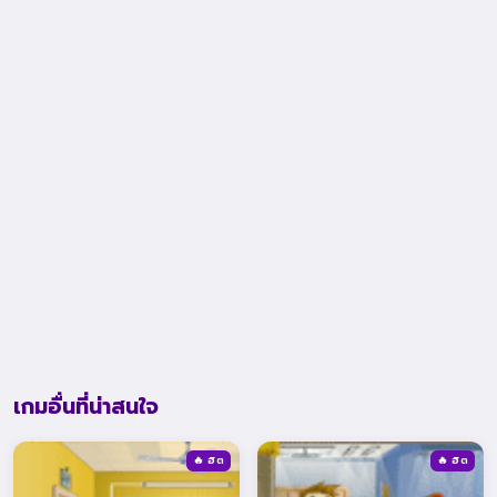
เกมอื่นที่น่าสนใจ
🔥 ฮิต
🔥 ฮิต