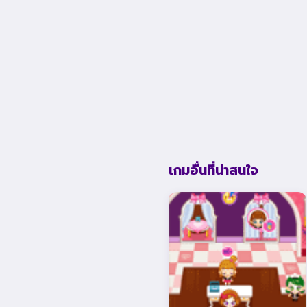
เกมอื่นที่น่าสนใจ