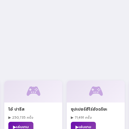
🎮
🎮
โอ้ ปารีส
ซุปเปอร์ฮีโร่อัจฉริยะ
▶ 250,735 ครั้ง
▶ 71,491 ครั้ง
▶
▶
เล่นเกม
เล่นเกม