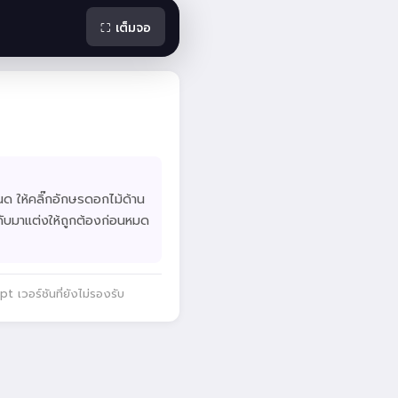
⛶ เต็มจอ
ด ให้คลิ๊กอักษรดอกไม้ด้าน
ะดับมาแต่งให้ถูกต้องก่อนหมด
 เวอร์ชันที่ยังไม่รองรับ