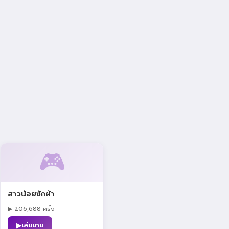
🎮
สาวน้อยซักผ้า
▶ 206,688 ครั้ง
▶
เล่นเกม