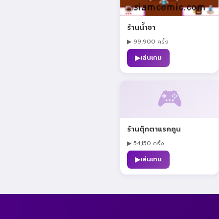
ร้านน้ำชา
▶ 99,900 ครั้ง
▶
เล่นเกม
🎮
ร้านตุ๊กตาแรคคูน
▶ 54,150 ครั้ง
▶
เล่นเกม