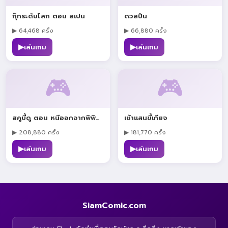
กุ๊กระดับโลก ตอน สเปน
ดวลปืน
▶ 64,468 ครั้ง
▶ 66,880 ครั้ง
▶
▶
เล่นเกม
เล่นเกม
🎮
🎮
สคูบี้ดู ตอน หนีออกจากพิพิธภัณฑ์
เช้าแสนขี้เกียจ
▶ 208,880 ครั้ง
▶ 181,770 ครั้ง
▶
▶
เล่นเกม
เล่นเกม
SiamComic.com