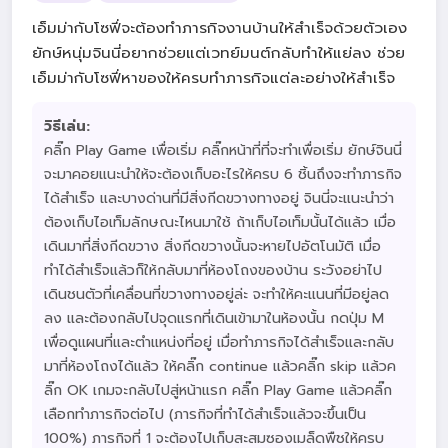
เอ็มม่ากับโซฟี่จะต้องทำภารกิจงานบ้านให้สำเร็จด้วยตัวเอง
ยักษ์หนุ่มจินนี่อยากช่วยแต่เวทย์มนต์กลับทำให้แย่ลง ช่วย
เอ็มม่ากับโซฟี่หาของให้ครบทำภารกิจแต่ละอย่างให้สำเร็จ
วิธีเล่น:
คลิ๊ก Play Game เพื่อเริ่ม คลิ๊กหน้าที่ที่จะทำเพื่อเริ่ม ยักษ์จินนี่
จะมาคอยแนะนำให้จะต้องเก็บอะไรให้ครบ 6 ชิ้นถึงจะทำภารกิจ
ได้สำเร็จ และบางด่านที่มีสิ่งกีดขวางทางอยู่ จินนี่จะแนะนำว่า
ต้องเก็บไอเท็มลักษณะไหนมาใช้ ถ้าเก็บไอเท็มนั้นได้แล้ว เมื่อ
เดินมาที่สิ่งกีดขวาง สิ่งกีดขวางนั้นจะหายไปอัตโนมัติ เมื่อ
ทำได้สำเร็จแล้วก็ให้กลับมาที่ห้องโถงของบ้าน ระวังอย่าไป
เดินชนตัวที่เคลื่อนที่ขวางทางอยู่ล่ะ จะทำให้คะแนนที่มีอยู่ลด
ลง และต้องกลับไปจุดแรกที่เดินเข้ามาในห้องนั้น กดปุ่ม M
เพื่อดูแผนที่และตำแหน่งที่อยู่ เมื่อทำภารกิจได้สำเร็จและกลับ
มาที่ห้องโถงได้แล้ว ให้คลิ๊ก continue แล้วคลิ๊ก skip แล้วค
ลิ๊ก OK เกมจะกลับไปสู่หน้าแรก คลิ๊ก Play Game แล้วคลิ๊ก
เลือกทำภารกิจต่อไป (ภารกิจที่ทำได้สำเร็จแล้วจะขึ้นเป็น
100%) ภารกิจที่ 1 จะต้องไปเก็บสะสมซองเมล็ดพืชให้ครบ