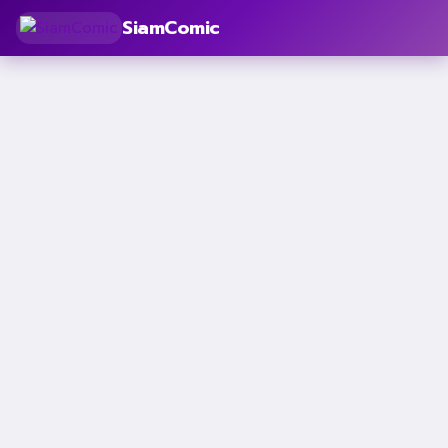
SiamComic