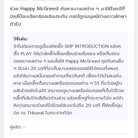
ช่วย Happy McGreed ค้นหาเบาะแสต่าง ๆ มาใช้ไขคดีที่
บิลลี่บ็อบเรียกร้องเงินประกัน กรณีถูกมนุษย์ต่างดาวลักพา
ตัวไป
วิธีเล่น:
ถ้าไม่ต้องการดูเรื่องให้คลิ๊ก SKIP INTRODUCTION แล้วค
ลิ๊ก PLAY ใช้เม้าส์คลิ๊กเพื่อเคลื่อนย้ายสิ่งของ หรือเก็บร่อง
รอยเบาะแสต่าง ๆ และสั่งให้ Happy McGreed คุยกับคนอื่น
ๆ มีเวลา 20 นาทีที่จะเก็บเบาะแสร่องรอยให้ได้ครบทั้งหมด
แล้วใช้เบาะแสนั้นตอบคำถามเกี่ยวกับคดี เพื่อจะได้นำเสนอใน
ศาล เมื่อคลิ๊กเก็บเบาะแสหรือร่องรอยต่าง ๆ ได้ ก็จะไปอยู่ใน
แฟ้มโดยอัตโนมัติ สามารถดูเบาะแสหรือร่องรอยที่เก็บได้โดย
คลิ๊กที่เส้นโค้งสีเขียวด้านล่าง แล้วคลิ๊กดูที่กระดาษโน้ต แต่ถ้า
คิดว่าสามารถไขคดีได้โดยใช้เวลาไม่ถึง 20 นาที ก็ให้คลิ๊กปุ่ม
Go to Tribunal ในกระดาษโน้ต
ผู้ผลิต: -