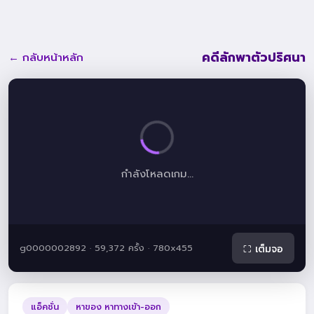
คดีลักพาตัวปริศนา
← กลับหน้าหลัก
กำลังโหลดเกม...
g0000002892 · 59,372 ครั้ง · 780x455
⛶ เต็มจอ
แอ็คชั่น
หาของ หาทางเข้า-ออก