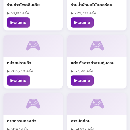
ร้านข้าวโพดอินเดีย
ร้านน้ำผักผลไม้สดอร่อย
▶ 58,187 ครั้ง
▶ 225,733 ครั้ง
▶
▶
เล่นเกม
เล่นเกม
🎮
🎮
หน่วยปราบสิว
แต่งตัวสาวทำงานหุ่นสวย
▶ 205,750 ครั้ง
▶ 87,861 ครั้ง
▶
▶
เล่นเกม
เล่นเกม
🎮
🎮
กายกรรมทรงตัว
สาวนักช้อป
▶ 51,147 ครั้ง
▶ 84,627 ครั้ง