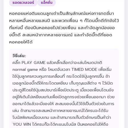
แอดแวนเจอร์
แอ็คชั่น
หอคอยแห่งดินแดนลูกเต๋าเป็นสัญลักษณ์แห่งการกดขี่มา
หลายหมื่นหลายแสนปี และพวกเพื่อน ๆ ก็โดนบิ๊กดีกักขังไว้
ที่แห่งนี้ ต้องปีนหอคอยไปช่วยเพื่อน และกำจัดลูกน้องขอ
งบิ๊กดี สะสมหน้ากากหลายอารมณ์ และกำจัดบิ๊กดีที่ยอด
หอคอยให้ได้
วิธีเล่น:
คลิ๊ก PLAY GAME แล้วคลิ๊กเลือกว่าจะเล่นโหมดปกติ
normal game หรือ โหมดจับเวลา TIMED MODE เพื่อเริ่ม
ใช้ปุ่มลูกศรควบคุมการเคลื่อนที่ กระโดดใช้ปุ่มลูกศรขึ้น ถ้า
เจอลูกน้องบิ๊กดีให้กระโดดเหยียบ เก็บกุญแจสีต่าง ๆ ไว้เปิด
ประตูสีโดยใช้ปุ่มสเปซบาร์เพื่อเปิดประตู เมื่อเจอเพื่อนโดนขัง
อยู่ให้เดินไปเหยียบแท่นเพื่อเปิดลูกกรงช่วยเพื่อนออกมา ช่วย
ออกมาได้แล้วจะมีของให้ สะสมของนั้นไว้ใช้เป็นตัวช่วยในการ
เล่น ถ้าสามารถสะสมหน้ากากหลายอารมณ์ได้ครบจะได้รับ
โบนัสพิเศษเมื่อจบเกม และถ้าสามารถเก็บตัวอักษรเป็นคำว่า
YOU WIN ได้ครบก็จะได้คะแนนโบนัส ปีนหอคอยไปให้ถึง