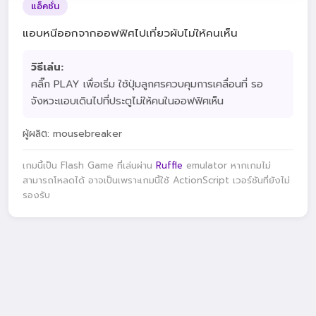
แอ็คชั่น
แอบหนีออกจากออฟฟิศไปเที่ยวผับไม่ให้คนเห็น
วิธีเล่น:
คลิ๊ก PLAY เพื่อเริ่ม ใช้ปุ่มลูกศรควบคุมการเคลื่อนที่ รอ
จังหวะแอบเดินไปที่ประตูไม่ให้คนในออฟฟิศเห็น
ผู้ผลิต: mousebreaker
เกมนี้เป็น Flash Game ที่เล่นผ่าน
Ruffle
emulator หากเกมไม่
สามารถโหลดได้ อาจเป็นเพราะเกมนี้ใช้ ActionScript เวอร์ชันที่ยังไม่
รองรับ