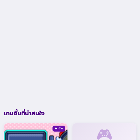
เกมอื่นที่น่าสนใจ
🎮
🔥 ฮิต