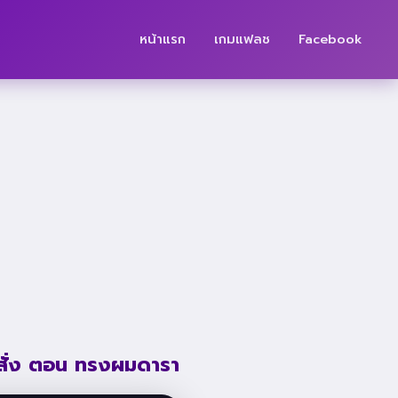
หน้าแรก
เกมแฟลช
Facebook
ั่ง ตอน ทรงผมดารา