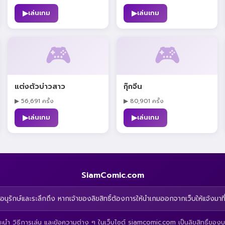
▶
▶
เล่นเกม
เล่นเกม
🎮
🎮
แต่งตัวบ่าวสาว
กุ๊กจีน
▶ 56,691 ครั้ง
▶ 80,901 ครั้ง
▶
▶
เล่นเกม
เล่นเกม
SiamComic.com
อนุรักษ์และระลึกถึง หากเจ้าของลิขสิทธิ์ต้องการให้นำเกมออกจากเว็บให้แจ้งมาที
ำ วิธีการเล่น และข้อความต่าง ๆ ในเว็บไซต์ siamcomic.com เป็นลิขสิทธิ์ของบร