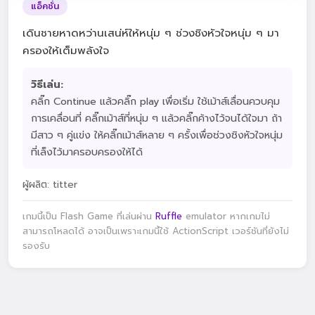
แอ็คชั่น
เดินชายหาดหว่านเสน่ห์ให้หนุ่ม ๆ ช่วงชิงหัวใจหนุ่ม ๆ มา
ครองให้เต็มพลังใจ
วิธีเล่น:
คลิ๊ก Continue แล้วคลิ๊ก play เพื่อเริ่ม ใช้เม้าส์เลื่อนควบคุม
การเคลื่อนที่ คลิ๊กเม้าส์ที่หนุ่ม ๆ แล้วคลิ๊กค้างไว้จนได้ใจมา ถ้า
มีสาว ๆ คู่แข่ง ให้คลิ๊กเม้าส์หลาย ๆ ครั้งเพื่อช่วงชิงหัวใจหนุ่ม
ที่เล็งไว้มาครอบครองให้ได้
ผู้ผลิต: titter
เกมนี้เป็น Flash Game ที่เล่นผ่าน
Ruffle
emulator หากเกมไม่
สามารถโหลดได้ อาจเป็นเพราะเกมนี้ใช้ ActionScript เวอร์ชันที่ยังไม่
รองรับ