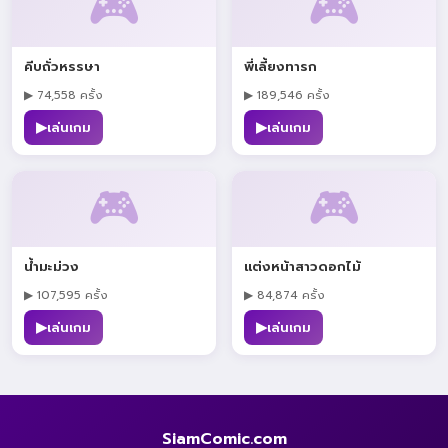
🎮
🎮
คีบถั่วหรรษา
พี่เลี้ยงทารก
▶ 74,558 ครั้ง
▶ 189,546 ครั้ง
▶
▶
เล่นเกม
เล่นเกม
🎮
🎮
น้ำมะม่วง
แต่งหน้าสาวดอกไม้
▶ 107,595 ครั้ง
▶ 84,874 ครั้ง
▶
▶
เล่นเกม
เล่นเกม
SiamComic.com