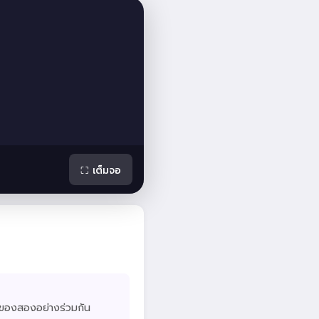
⛶ เต็มจอ
ใช้ของสองอย่างร่วมกัน