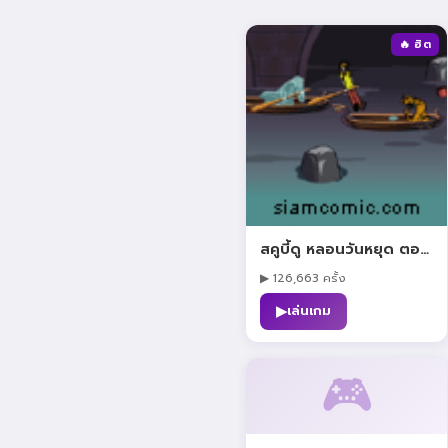
🔥 ฮิต
สคูบี้ดู หลอนวันหยุด ตอน พายเรือหนีผี
▶ 126,663 ครั้ง
▶
เล่นเกม
🎮