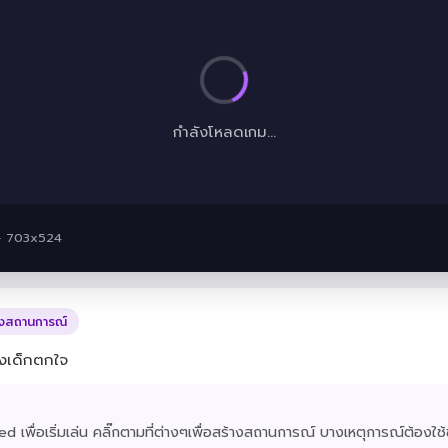
กำลังโหลดเกม...
· 703x524
างสถานการณ์
ยงเด็กตกใจ
eed เพื่อเริ่มเล่น คลิ๊กตามที่ต่างๆเพื่อสร้างสถานการณ์ บางเหตุการณ์ต้อง