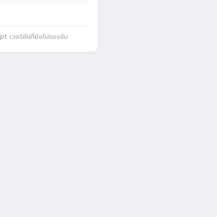
 เวอร์ชันที่ยังไม่รองรับ