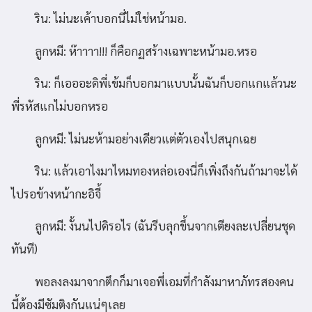
ริน: ไม่นะเค้าบอกนี่ไม่ใช่หน้ามอ.
ลูกหมี: ห๊าาาา!!! ก็คือกฏสร้างเฉพาะหน้ามอ.หรอ
ริน: ก็เอออะดิพี่เข้มก็บอกมาแบบนั้นฉันก็บอกแกแล้วนะ
พี่รหัสแกไม่บอกหรอ
ลูกหมี: ไม่นะห้ามอย่างเดียวแต่ตัวเองไปสนุกเฉย
ริน: แล้วเอาไงมาไหมทองหล่อเองนี่ก็เพิ่งถึงกันถ้ามาจะได้
ไปรอข้างหน้ากะอิจี้
ลูกหมี: งั้นนไปดิรอไร (ฉันรีบลุกขึ้นจากเตียงละเปลี่ยนชุด
ทันที)
พอลงลงมาจากตึกก็มาเจอพี่เอมที่กำลังมาหาภัทรสองคน
นี้ต้องมีซัมติงกันแน่ๆเลย