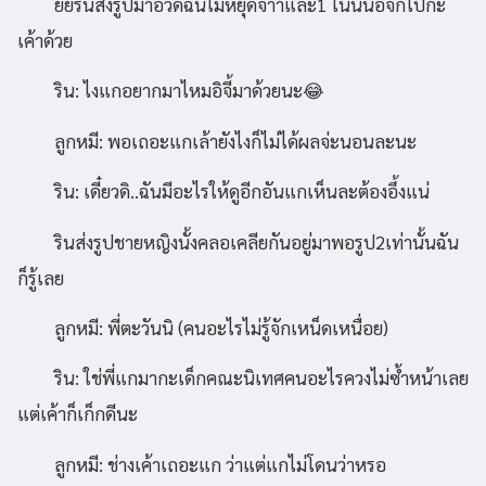
ยัยรินส่งรูปมาอวดฉันไม่หยุดจ้าาและ1 ในนั้นอีจี้ก็ไปกะ
เค้าด้วย
ริน: ไงแกอยากมาไหมอิจี้มาด้วยนะ😂
ลูกหมี: พอเถอะแกเล้ายังไงก็ไม่ได้ผลจ่ะนอนละนะ
ริน: เดี๋ยวดิ..ฉันมีอะไรให้ดูอีกอันแกเห็นละต้องอึ้งแน่
รินส่งรูปชายหญิงนั้งคลอเคลียกันอยู่มาพอรูป2เท่านั้นฉัน
ก็รู้เลย
ลูกหมี: พี่ตะวันนิ (คนอะไรไม่รู้จักเหน็ดเหนื่อย)
ริน: ใช่พี่แกมากะเด็กคณะนิเทศคนอะไรควงไม่ซ้ำหน้าเลย
แต่เค้าก็เก็กดีนะ
ลูกหมี: ช่างเค้าเถอะแก ว่าแต่แกไม่โดนว่าหรอ