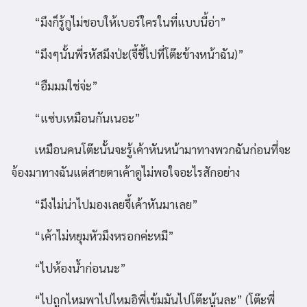
“มึงก็รู้กูไม่ชอบให้เบอร์ใครในที่แบบนี้อ่า”
“มึงๆนั้นพี่รหัสมึงป่ะ(จี้ชี้ไปที่โต๊ะข้างหน้าฉัน)”
“อืมมมใช่จ่ะ”
“แซ่บเหมือนกันเนอะ”
เหมือนคนโต๊ะนั้นจะรู้เค้าหันหน้ามาทางพวกฉันก่อนที่จะ
จ้องมาทางฉันแต่สายตาเค้าดูไม่พอใจอะไรสักอย่าง
“มึงไม่น่าไปมองเลยจี้เค้าหันมาเลย”
“เค้าไม่หยุมหัวมึงหรอกค่ะหมี”
“ไปห้องน้ำก่อนนะ”
“ไปถูกไหมพาไปไหมอิพี่เข้มมันไปโต๊ะนู้นละ” (โต๊ะพี่