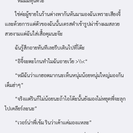
“หืมมมหุ่นดีว่ะ”
ใช่ค่ะผู้ชายในร้านต่างพากันหันมามองฉันเพราะเสียงจี้
และด้วยการแต่ตัวของฉันนั้นเดรสดำเข้ารูปผ่าข้างผมสลวย
สวยงามแต่ฉันใส่เสื้อคุมนะจ๊ะ
ฉันรู้สึกอายทันทีเลยรีบเดินไปที่โต๊ะ
“อิจี้จะตะโกนทำไมฉันอายเว้ย >\\<“
“หมีฉันว่าแกฮอตมากนะเห็นหนุ่มน้อยหนุ่มใหญ่มองกัน
เต็มฮ่าๆ”
“จริงแต่รินก็ไม่น้อยนะถ้าไอโต๊ะนั้นยังมองไม่หยุดพี่จะลุก
ไปเคลียร์ละนะ”
“เวอร์น่าพี่เข้ม รินว่าเค้าแค่มองแหละ”