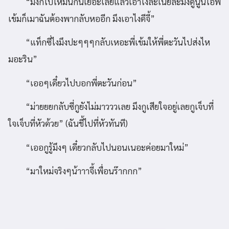
“มึงก็ไปให้มันกินเยอะเลยแล้วเอาไงละเนี่ยละมึงดูนู้นไอพี่
เข้มก็เมาฉันต้องพากลับหออีก มึงเอาไงดีจี้”
“แท็กซี่ไงมึงปะๆๆๆกลับเหอะพี่เข้มให้พี่ตะวันไปส่งไห
มอะริน”
“เออๆเดี๋ยวไปบอกพี่ตะวันก่อน”
“ม่ายยยกลับซี่กูยังไม่มาวววเลย มึงกูเสียใจอยู่เลยกูเจ็บที่
ใจเจ็บที่หัวด้วย” (ฉันชี้ไปที่หัวทันที)
“เออกูรู้มึงๆ เดี๋ยวกลับไปนอนเนอะค่อยมาใหม่”
“มาใหม่จริงๆน้าาาจี้เพื่อนร๊ากกก”