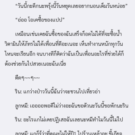
“วันนี้กะดึกนะพรุ้งนี้วันหยุดเลยอยากนอนเต็มวันหน่อย”
“อ่ออ โอเคซื้อของแปป”
เหมือนเช่นเคยฉันซื้อของฉันเสร็จก็อดไม่ได้ที่จะซื้อน้ำ
วิตามินให้ภัทรไม่ได้เพื่อนที่ดีอะเนอะ เห็นทำงานหนักทุกวัน
ไหนจะเรียนอีก จนบางทีก็คิดว่าฉันเป็นเพื่อนอะไรที่ช่วยได้ก็
ต้องช่วยกันไปสวยเนอะฉันเนี่ย
ตืดๆ~~ๆ~~
ริน: แกว่างป่าววันนี้ฉันว่าจะชวนไปเที่ยวอ่า
ลูกหมี: เออออพอดีไม่ว่างอะฉันขอตัวนะวันนี้ขอพักนะริน
ริน: อะไรแกไม่เคยปฏิเสธฉันเลยนะหมีทำไมวันนี้ไม่ไป
ลูกหมี: แกก็รู้ว่าที่คณะไม่ให้ปี1 ไปร้านเหล้าอะ ขี้เกียจ