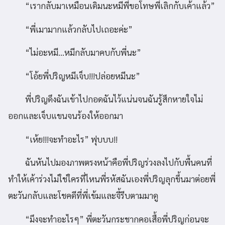
“เรากลับมาเหมือนเดิมนะหมีพี่ขอโทษพี่เลิกกับเค้าแล้ว”
“พี่เมามากแล้วกลับไปเถอะค่ะ”
“ไม่อะหมี…หมีกลับมาคบกับพี่นะ”
“โอ้ยพี่ปริญหมีเจ็บ!!!ปล่อยหมีนะ”
พี่ปริญดึงฉันเข้าไปกอดฉันไว้แน่นจนฉันรู้สึกหายใจไม่
ออกและเจ็บแขนจนร้องให้ออกมา
“เห้ย!!!จะทำอะไร” ฟุบบบ!!
ฉันหันไปมองภาพตรงหน้าคือพี่ปริญร่วงลงไปกับพื้นคนที่
ทำให้เค้าร่วงไม่ใช่ใครที่ไหนพี่รหัสฉันเองพี่ปริญลุกขึ้นมาต่อยพี่
ตะวันกลับและโชคดีที่พี่เข้มและจี้รีบตามมาดู
“มึงจะทำอะไรๆ” พี่ตะวันกระชากคอเสื้อพี่ปริญก่อนจะ