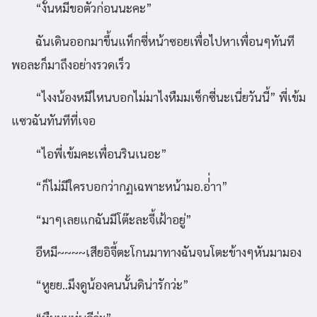
“งั้นหมีขอตัวก่อนนะคะ”
ฉันเดินออกมาขึ้นแท็กซี่หน้าซอยเพื่อไปหาเพื่อนๆทันที
พอละก็มาถึงอย่างรวดเร็ว
“ไงงน้องหมีไหนบอกไม่มาไงหืมมเซ็กซี่นะเนี่ยวันนี้” พี่เข้ม
แซวฉันทันทีที่เจอ
“ไอพี่เข้มคะเพื่อนรินเนอะ”
“ก็ไม่มีใครบอกว่ากฏเฉพาะหน้ามอ.อ่่่าา”
“มาๆเลยแกฉันมีโต๊ะละจี้เฝ้าอยู่”
อีหมี~~~~เสียอิจี้ตะโกนมาทางฉันจนโตะข้างๆหันมามอง
“หูยย..มึงดูน้องคนนั้นดิน่ารักว่ะ”