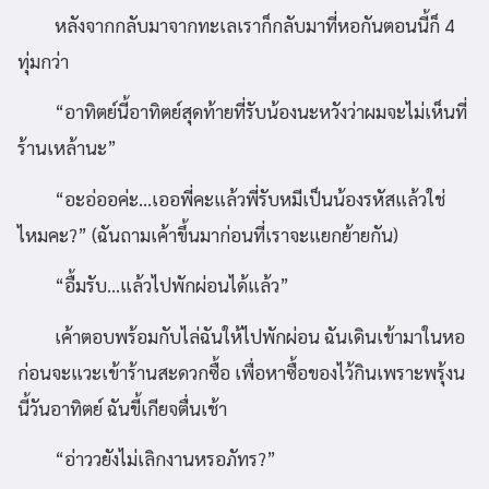
หลังจากกลับมาจากทะเลเราก็กลับมาที่หอกันตอนนี้ก็ 4
ทุ่มกว่า
“อาทิตย์นี้อาทิตย์สุดท้ายที่รับน้องนะหวังว่าผมจะไม่เห็นที่
ร้านเหล้านะ”
“อะอ่ออค่ะ…เออพี่คะแล้วพี่รับหมีเป็นน้องรหัสแล้วใช่
ไหมคะ?” (ฉันถามเค้าขึ้นมาก่อนที่เราจะแยกย้ายกัน)
“อื้มรับ…แล้วไปพักผ่อนได้แล้ว”
เค้าตอบพร้อมกับไล่ฉันให้ไปพักผ่อน ฉันเดินเข้ามาในหอ
ก่อนจะแวะเข้าร้านสะดวกซื้อ เพื่อหาซื้อของไว้กินเพราะพรุ้งน
นี้วันอาทิตย์ ฉันขี้เกียจตื่นเช้า
“อ่าววยังไม่เลิกงานหรอภัทร?”