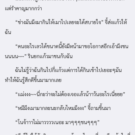
แต่รำคาญมากกว่า
“ช่างมันมึงมากินให้เมาไปเลยจะได้สบายใจ” จี้ส่งแก้วให้
ฉัน
“คนอะไรเลวได้ขนาดนี้ยังมีหน้ามาขอโอกาสอีกเอ้ามึงชน
นนนน~~” รินยกแก้วมาชนกับฉัน
ฉันไม่รู้ว่าฉันกินไปกี่แก้วแต่การได้กินเข้าไปเยอะๆมัน
ทำให้ฉันรู้สึกดีขึ้นมามากเลย
“แม่งงง~~นี่กะว่าจะไม่ต้องเจอแล้วน้าาวันอะไรเนี่ยยย”
“หมีมึงเมามากละนะกลับไหมมึงงง” จี้ถามขึ้นมา
“โนจ้าาาไม่มาววววเนอะ มาๆๆๆชนๆๆๆ”