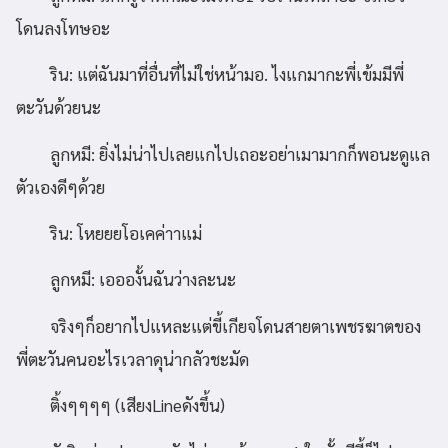
โดนลงโทษอะ
ริน: แต่ฉันมาที่อื่นที่ไม่ใช่หน้ามอ. ไงแกมากะพี่เข้มมีพี่
ตะวันด้วยนะ
ลูกหมี: ยิ่งไม่น่าไปเลยแกไปเถอะอย่าเมามากก็พอนะดูแล
ตัวเองดีๆด้วย
ริน: โหยยยโอเคค่าาแม่
ลูกหมี: เออองั้นฉันว่างละนะ
จริงๆก็อยากไปแหละแต่ขี้เกียจโดนสายตาเพชรฆาตของ
พี่ตะวันคนอะไรเวลาดุน่ากลัวชะมัด
ติ้งๆๆๆๆ (เสียงLineดังขึ้น)