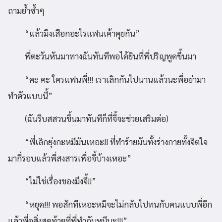
ถามย้ำซ้ำๆ
“แล้วมึงเสือกอะไรแฟนเค้าคุยกัน”
พี่ตะวันหันมาทางฉันทันทีพอได้ยินที่พี่ปริญพูดขึ้นมา
“คะ คะ ใครแฟนพี่!!! เราเลิกกันไปนานแล้วนะพี่อย่ามา
ทำตัวแบบนี้”
(ฉันรีบสสวนขึ้นมาทันทีก็ที่จี้จะช่วยเสริมต่อ)
“พี่เลิกยุ่งกะหมีมันเหอะ!! ที่ทำร้ายมันทั้งร่างกายทั้งจิตใจ
มากี่รอบแล้วพี่สงสารเพื่อจี้บ้างเหอะ”
“ไม่ใช่เรื่องของมึงจี้!!”
“หยุด!!! พอสักทีเหอะหมีจะไม่กลับไปทนกับคนแบบพี่อีก
แล้วพี่ดูสิ่งสุดท้ายที่พี่ทำกับหมีนะ!!!”