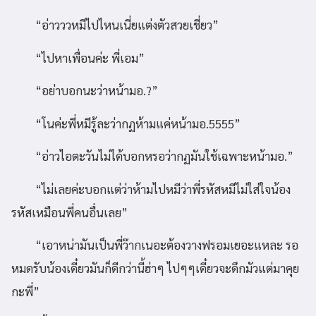
“อ่าวววหมีไปไหนเนี่ยแต่งตัวสวยเชี่ยว”
“ไปหาเพื่อนค่ะ พี่เอม”
“อย่าบอกนะว่าหน้ามอ.?”
“โนค่ะพี่หมีรู้ละว่ากฏห้ามแค่หน้ามอ.5555”
“อ่าวไอตะวันไม่ได้บอกหรอว่ากฏมันใช้เฉพาะหน้ามอ.”
“ไม่เลยค่ะบอกแต่ว่าห้ามไปหมีว่าพี่รหัสหมีไม่ใส่ใจน้อง
รหัสเหมือนพี่คนอื่นเลย”
“เอาหน่ามันเป็นพี่ว๊ากเนอะต้องวางฟรอมเยอะแหละ รอ
หมดรับน้องเดี๋ยวมันก็ดีกว่านี้ฮ่าๆ ไปๆๆเดี๋ยวจะดึกมัวแต่มาคุย
กะพี่”