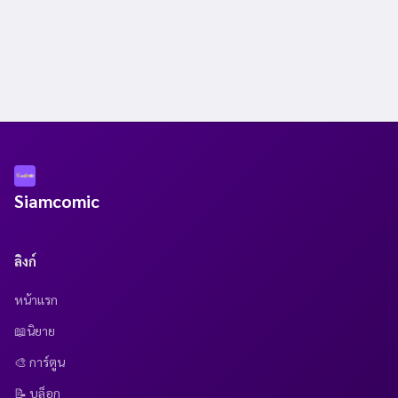
Siamcomic
ลิงก์
หน้าแรก
📖นิยาย
🎨 การ์ตูน
📝 บล็อก