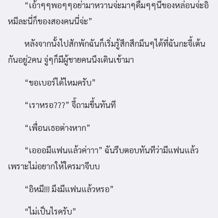
“เอ้าๆๆพอๆๆอย่ามาหวานจ่ะมาๆดื่มๆๆนี่ของหล่อนจ่ะอิ
หมีละนี่ก็ของสองคนนี่จ่ะ”
หลังจากนั้งไปสักพักฉันก็เริ่มรู้สึกสึกมึนๆได้ที่ฉันกะจี้เต้น
กันอยู่2คน จู่ๆก็มีผู้ชายคนนึงเดินเข้ามา
“ขอเบอร์ได้ไหมครับ”
“เราหรอ???” จี้ถามขึ้นทันที
“เพื่อนเธอต่างหาก”
“เอออมีแฟนแล้วค่าาา” ฉันรีบตอบทันทีว่ามีแฟนแล้ว
เพราะไม่อยากให้ใครมาจีบบ
“อิหมี!!! มึงมีแฟนแล้วหรอ”
“ไม่เป็นไรครับ”