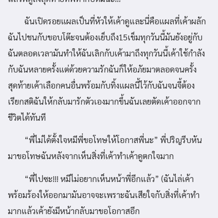
ฉันเปิดรอยแผลเป็นที่หัวให้เค้าดูและนี่คือแผลที่เค้าผลัก
ฉันไปชนกับขอบโต๊ะจนต้องเย็บถึง15เข็มทุกวันนี้มันยังอยู่กับ
ฉันตลอดเวลามันทำให้ฉันเลิกกับเค้ามาถึงทุกวันนี้เค้าใช้กำลัง
กับฉันหลายครั้งแต่ด้วยความรักฉันก็ให้อภัยมาตลอดจนครั้ง
สุดท้ายเค้าเลือกคนอื่นพร้อมกับทิ้งแผลนี้ไว้กับฉันจนจี้ต้อง
เรียกสติฉันให้กลับมารักตัวเองมากขึ้นฉันเลยตัดเค้าออกจาก
ชีวิตได้ทันที
“พี่ไม่ได้ตั้งใจหมีพี่ขอโทษให้โอกาสพี่นะ” พี่ปริญรีบหัน
มาขอโทษฉันหลังจากเห็นสิ่งที่เค้าทำเค้าดูตกใจมาก
“พี่ไปซะ!!! หมีไม่อยากเห็นหน้าพี่อีกแล้ว” (ฉันไล่เค้า
พร้อมร้องให้ออกมามันอาจจะเพราะฉันเสียใจกับสิ่งที่เค้าทำ
มากแล้วเค้ายังมีหน้ากลับมาขอโอกาสอีก