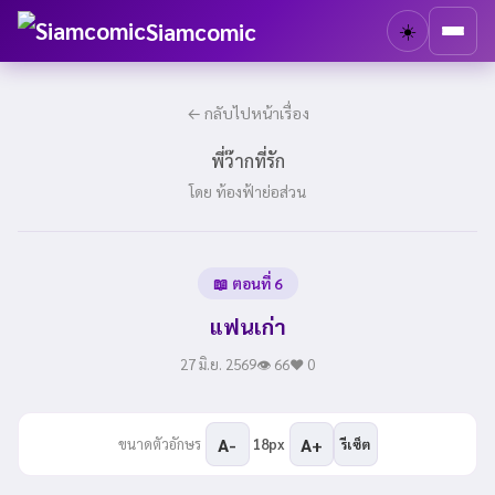
Siamcomic
☀️
← กลับไปหน้าเรื่อง
พี่ว๊ากที่รัก
โดย ท้องฟ้าย่อส่วน
📖 ตอนที่ 6
แฟนเก่า
27 มิ.ย. 2569
👁 66
❤️ 0
A-
A+
ขนาดตัวอักษร
18px
รีเซ็ต