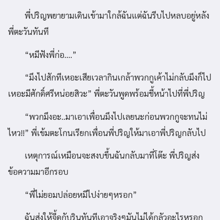
พี่ปริญพยายามเดินเข้ามาใกล้ฉันแต่ฉันรีบไปหลบอยู่หลัง
พี่ตะวันทันที
“หมีฟังพี่ก่อ….”
“มึงไปสักทีเหอะเสียเวลากินเกล้าพวกกูเค้าไม่กลับมึงก็ไป
เหอะมีศักดิ์ศรีหน่อยสิวะ” พี่ตะวันพูดพร้อมชี้หน้าไปที่พี่ปริญ
“พวกมึงอะ..มาเอาเพื่อนมึงไปเลยนะก่อนพวกกูจะทนไม่
ไหว!!” พี่เข้มตะโกนเรียกเพื่อนพี่ปริญให้มาเอาพี่ปริญกลับไป
เหตุการณ์เหมือนจะสงบขึ้นฉันกลับมาที่โต๊ะ พี่ปริญส่ง
ข้อความมาอีกรอบ
“พี่ไม่ยอมปล่อยหมีไปง่ายๆหรอก”
ฉันส่งให้จี้ดูกับรินทันทีเอาจริงๆมันไม่ได้กลัวอะไรหรอก