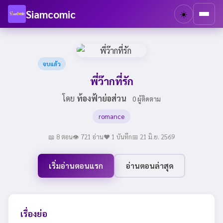
Siamcomic
☀️
จบแล้ว
พี่ว๊ากที่รัก
โดย
ท้องฟ้าย่อส่วน
0 ผู้ติดตาม
romance
📖 8 ตอน
👁 721 อ่าน
❤️ 1 บันทึก
📅 21 มิ.ย. 2569
เริ่มอ่านตอนแรก
อ่านตอนล่าสุด
เรื่องย่อ