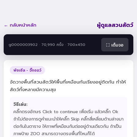
ผู้ดูแลสวนสัตว์
← กลับหน้าหลัก
g0000003902 · 70,990 ครั้ง · 700x450
⛶ เต็มจอ
พัซเซิ่ล - จิ๊กซอว์
จัดวางพื้นที่สวนสัตว์ให้พื้นที่เหมือนกันเรียงอยู่ติดกัน ทำให้
สัตว์ทั้งหลายมีความสุข
วิธีเล่น:
คลิ๊กตรงอักษร Click to continue เพื่อเริ่ม แล้วคลิ๊ก Ok
ถ้าไม่ต้องการดูคำแนะนำให้คลิ๊ก Skip คลิ๊กสี่เหลี่ยมด้านล่างมา
ต่อกันในตาราง ให้ภาพที่เหมือนกันต่ออยู่ด้านเดียวกัน ถ้าเป็น
ภาพป้าย ZOO สามารถวางตรงพื้นที่ไหนก็ได้