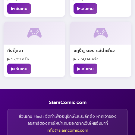
▶
▶
เล่นเกม
เล่นเกม
🎮
🎮
คีบตุ๊กตา
สคูปี้ดู ตอน แม่น้ำเชี่ยว
▶ 97,511 ครั้ง
▶ 274,134 ครั้ง
▶
▶
เล่นเกม
เล่นเกม
SiamComic.com
ส่วนเกม Flash จัดทำเพื่ออนุรักษ์และระลึกถึง หากเจ้าของ
ลิขสิทธิ์ต้องการให้นำเกมออกจากเว็บให้แจ้งมาที่
info@siamcomic.com