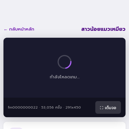
สาวน้อยแมวเหมียว
← กลับหน้าหลัก
กำลังโหลดเกม...
fm0000000022 · 53,056 ครั้ง · 291x450
⛶ เต็มจอ