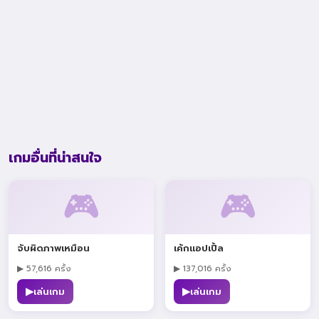
เกมอื่นที่น่าสนใจ
🎮
🎮
จับผิดภาพเหมือน
เค้กแอปเปิ้ล
▶ 57,616 ครั้ง
▶ 137,016 ครั้ง
▶
▶
เล่นเกม
เล่นเกม