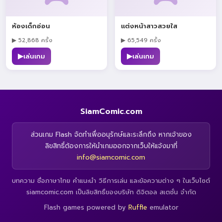
ห้องเด็กอ่อน
แต่งหน้าสาวสวยใส
▶ 52,868 ครั้ง
▶ 65,549 ครั้ง
▶
▶
เล่นเกม
เล่นเกม
SiamComic.com
ส่วนเกม Flash จัดทำเพื่ออนุรักษ์และระลึกถึง หากเจ้าของ
ลิขสิทธิ์ต้องการให้นำเกมออกจากเว็บให้แจ้งมาที่
info@siamcomic.com
บทความ ชื่อภาษาไทย คำแนะนำ วิธีการเล่น และข้อความต่าง ๆ ในเว็บไซต์
siamcomic.com เป็นลิขสิทธิ์ของบริษัท ดิจิตอล สเตชั่น จำกัด
Flash games powered by
Ruffle
emulator